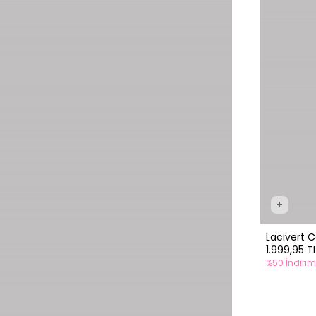
+
Lacivert C
1.999,95 T
%50 İndirim