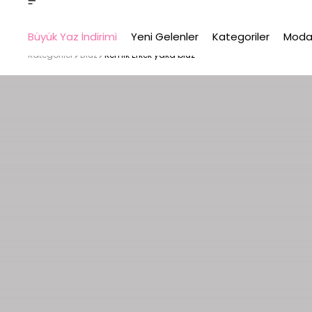
Büyük Yaz İndirimi
Yeni Gelenler
Kategoriler
Moda
Kategoriler
Bluz
Kemik Erkek yaka bluz