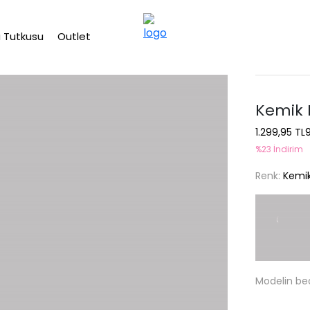
2500 TL üzeri ücretsiz kargo
 Tutkusu
Outlet
Kemik 
1.299,95 TL
%23 İndirim
Renk:
Kemi
Modelin be