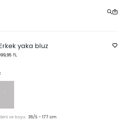
Hediye Kartı
Sipariş Takibi
Mağazalar
Yardım ve İletişim
Erkek yaka bluz
999,95 TL
k
deni ve boyu:
36/S - 177 cm