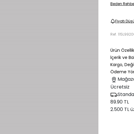
Beden Rehbe
Fiyatı Düş
Ref.
115L992
Ürün Özellik
İçerik ve B
Kargo, Deği
Ödeme Yön
Mağaz
Ücretsiz
Standa
89.90 TL
2.500 TL ü