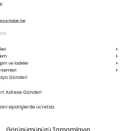
ri
ünce Haber Ver
0000
leri
akım
şim ve İadeler
temleri
aya Gönderi
rt Adrese Gönderi
zeri siparişlerde ücretsiz
Görünümünüzü Tamamlayın