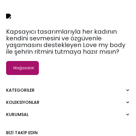
Kapsayıcı tasarımlarıyla her kadının
kendini sevmesini ve özgüvenle
yaşamasını destekleyen Love my body
ile şehrin ritmini tutmaya hazır mısın?
Mağazalar
KATEGORILER
KOLEKSIYONLAR
Elbise
Bluz
KURUMSAL
Moda Tutkusu
Gömlek
Dark
Kazak
Hakkımızda
BIZI TAKIP EDIN
Tişört
Kurumsal Satış