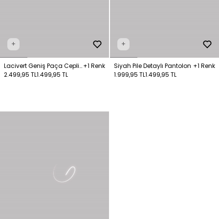
+
+
Lacivert Geniş Paça Cepli
+1 Renk
Siyah Pile Detaylı Pantolon
+1 Renk
Pantolon
2.499,95 TL
1.499,95 TL
1.999,95 TL
1.499,95 TL