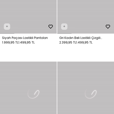
+
+
Siyah Paçası Lastikli Pantolon
Gri Kadın Beli Lastikli Çizgili
1.999,95 TL
1.499,95 TL
Pantolon
2.399,95 TL
1.499,95 TL