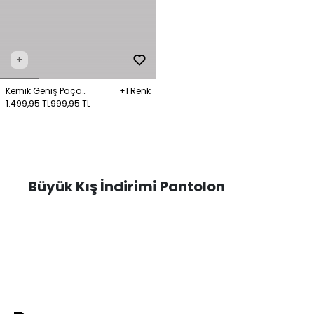
+
Kemik Geniş Paça
+1 Renk
Pantolon
1.499,95 TL
999,95 TL
Büyük Kış İndirimi Pantolon