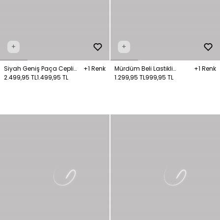
+
+
Siyah Geniş Paça Cepli
+1 Renk
Mürdüm Beli Lastikli
+1 Renk
Pantolon
2.499,95 TL
1.499,95 TL
Pantolon
1.299,95 TL
999,95 TL