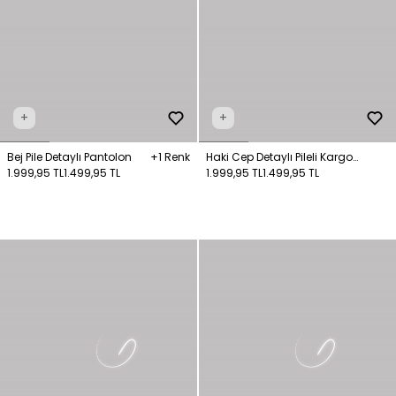
+
+
Bej Pile Detaylı Pantolon
+1 Renk
Haki Cep Detaylı Pileli Kargo
1.999,95 TL
1.499,95 TL
Pantolon
1.999,95 TL
1.499,95 TL