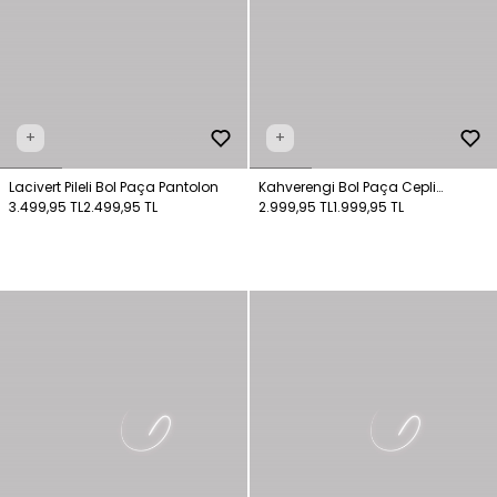
+
+
Lacivert Pileli Bol Paça Pantolon
Kahverengi Bol Paça Cepli
3.499,95 TL
2.499,95 TL
Pantolon
2.999,95 TL
1.999,95 TL