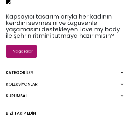
Kapsayıcı tasarımlarıyla her kadının
kendini sevmesini ve özgüvenle
yaşamasını destekleyen Love my body
ile şehrin ritmini tutmaya hazır mısın?
Mağazalar
KATEGORILER
KOLEKSIYONLAR
Elbise
Bluz
KURUMSAL
Moda Tutkusu
Gömlek
Dark
Kazak
Hakkımızda
BIZI TAKIP EDIN
Tişört
Kurumsal Satış
Atlet
Kariyer
Tulum