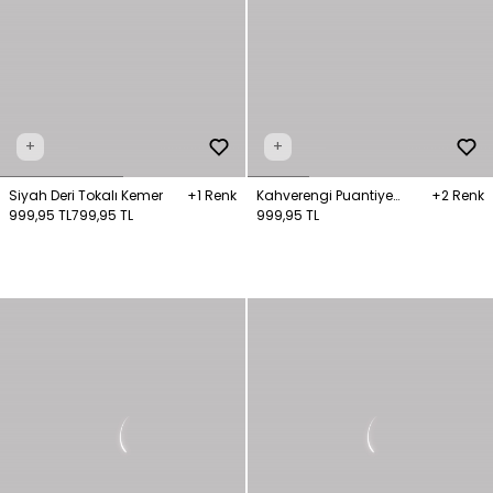
+
+
Siyah Deri Tokalı Kemer
+1 Renk
Kahverengi Puantiye
+2 Renk
999,95 TL
799,95 TL
Desenli Bandana
999,95 TL