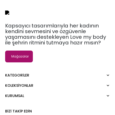
Kapsayıcı tasarımlarıyla her kadının
kendini sevmesini ve özgüvenle
yaşamasını destekleyen Love my body
ile şehrin ritmini tutmaya hazır mısın?
Mağazalar
KATEGORILER
KOLEKSIYONLAR
Elbise
Bluz
KURUMSAL
Moda Tutkusu
Gömlek
Dark
Kazak
Hakkımızda
BIZI TAKIP EDIN
Tişört
Kurumsal Satış