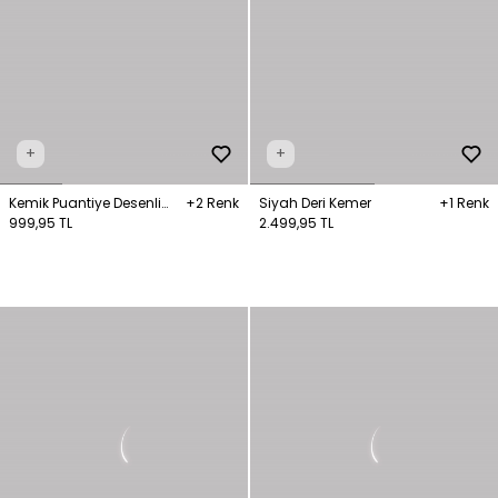
+
+
Kemik Puantiye Desenli
+2 Renk
Siyah Deri Kemer
+1 Renk
Bandana
999,95 TL
2.499,95 TL