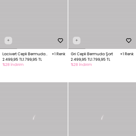
+
+
Lacivert Cepli Bermuda
+1 Renk
Gri Cepli Bermuda Şort
+1 Renk
Şort
2.499,95 TL
1.799,95 TL
2.499,95 TL
1.799,95 TL
%28 İndirim
%28 İndirim