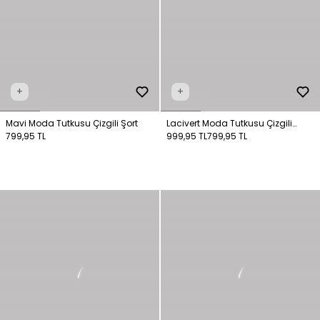
+
+
Mavi Moda Tutkusu Çizgili Şort
Lacivert Moda Tutkusu Çizgili
799,95 TL
Denim Şort
999,95 TL
799,95 TL