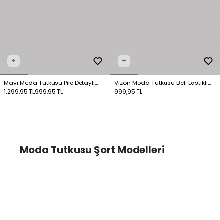
+
+
Mavi Moda Tutkusu Pile Detaylı
Vizon Moda Tutkusu Beli Lastikli
Şort
1.299,95 TL
999,95 TL
Şort
999,95 TL
Moda Tutkusu Şort Modelleri