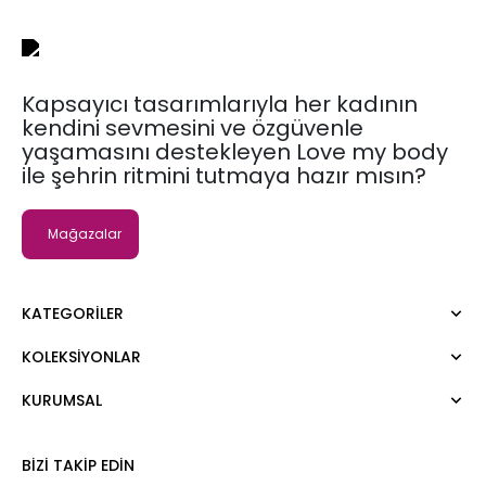
Kapsayıcı tasarımlarıyla her kadının
kendini sevmesini ve özgüvenle
yaşamasını destekleyen Love my body
ile şehrin ritmini tutmaya hazır mısın?
Mağazalar
KATEGORILER
KOLEKSIYONLAR
Elbise
Bluz
KURUMSAL
Moda Tutkusu
Gömlek
Dark
Kazak
Hakkımızda
BIZI TAKIP EDIN
Tişört
Kurumsal Satış