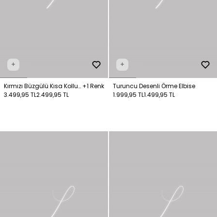
+
+
Kırmızı Büzgülü Kısa Kollu
+1 Renk
Turuncu Desenli Örme Elbise
Elbise
3.499,95 TL
2.499,95 TL
1.999,95 TL
1.499,95 TL