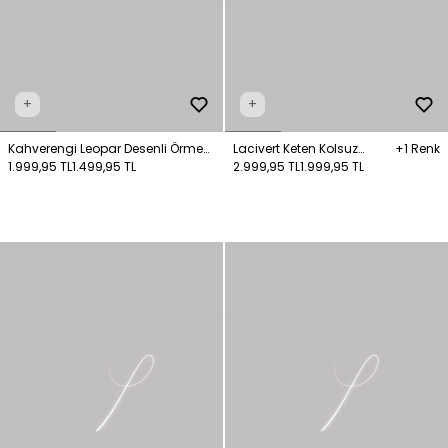
+
+
Kahverengi Leopar Desenli Örme
Lacivert Keten Kolsuz
+1 Renk
Elbise
1.999,95 TL
1.499,95 TL
Gömlek Elbise
2.999,95 TL
1.999,95 TL