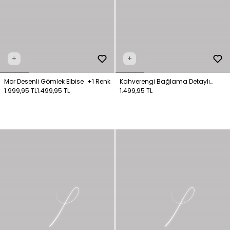
+
+
Mor Desenli Gömlek Elbise
+1 Renk
Kahverengi Bağlama Detaylı
1.999,95 TL
1.499,95 TL
Elbise
1.499,95 TL