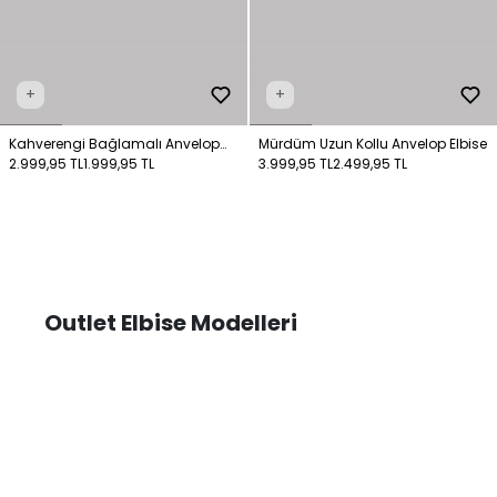
+
+
Kahverengi Bağlamalı Anvelop
Mürdüm Uzun Kollu Anvelop Elbise
Desenli Elbise
2.999,95 TL
1.999,95 TL
3.999,95 TL
2.499,95 TL
Outlet Elbise Modelleri