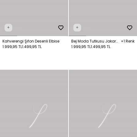
+
+
Kahverengi Şifon Desenli Elbise
Bej Moda Tutkusu Jakar
+1 Renk
1.999,95 TL
1.499,95 TL
Örme Elbise
1.999,95 TL
1.499,95 TL