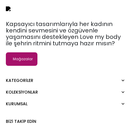
Kapsayıcı tasarımlarıyla her kadının
kendini sevmesini ve özgüvenle
yaşamasını destekleyen Love my body
ile şehrin ritmini tutmaya hazır mısın?
Mağazalar
KATEGORILER
KOLEKSIYONLAR
Elbise
Bluz
KURUMSAL
Moda Tutkusu
Gömlek
Dark
Kazak
Hakkımızda
BIZI TAKIP EDIN
Tişört
Kurumsal Satış
Atlet