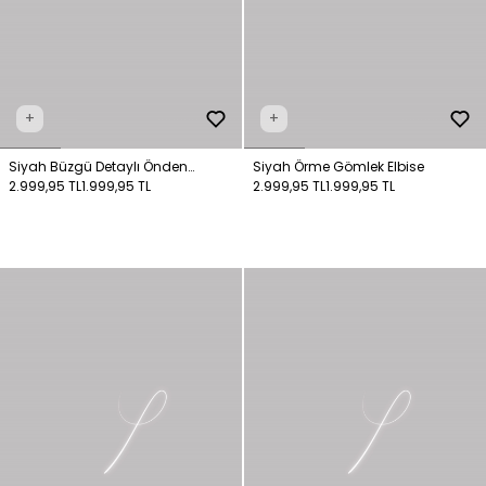
+
+
Siyah Büzgü Detaylı Önden
Siyah Örme Gömlek Elbise
Düğmeli Elbise
2.999,95 TL
1.999,95 TL
2.999,95 TL
1.999,95 TL