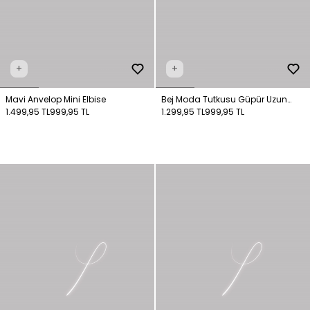
+
+
Mavi Anvelop Mini Elbise
Bej Moda Tutkusu Güpür Uzun
1.499,95 TL
999,95 TL
Elbise
1.299,95 TL
999,95 TL