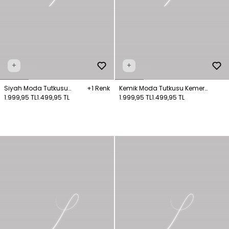
+
+
Siyah Moda Tutkusu
+1 Renk
Kemik Moda Tutkusu Kemer
Jakar Örme Elbise
1.999,95 TL
1.499,95 TL
Detaylı Gömlek Elbise
1.999,95 TL
1.499,95 TL