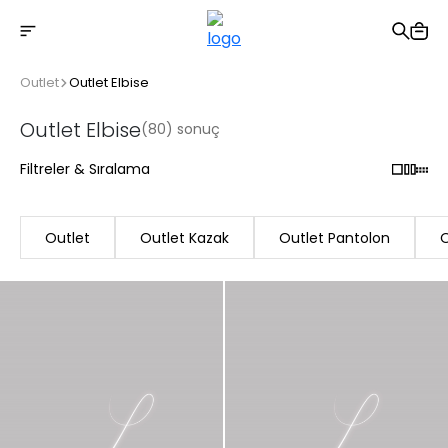
2500 TL üzeri ücretsiz kargo
Outlet
Outlet Elbise
Outlet Elbise
(80) sonuç
Filtreler & Sıralama
Outlet
Outlet Kazak
Outlet Pantolon
O