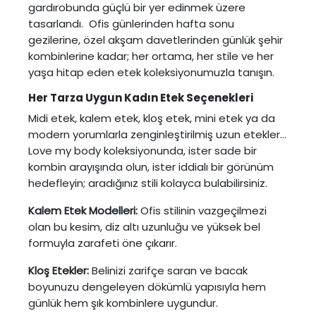
gardırobunda güçlü bir yer edinmek üzere
tasarlandı. Ofis günlerinden hafta sonu
gezilerine, özel akşam davetlerinden günlük şehir
kombinlerine kadar; her ortama, her stile ve her
yaşa hitap eden etek koleksiyonumuzla tanışın.
Her Tarza Uygun Kadın Etek Seçenekleri
Midi etek, kalem etek, kloş etek, mini etek ya da
modern yorumlarla zenginleştirilmiş uzun etekler…
Love my body koleksiyonunda, ister sade bir
kombin arayışında olun, ister iddialı bir görünüm
hedefleyin; aradığınız stili kolayca bulabilirsiniz.
Kalem Etek Modelleri:
Ofis stilinin vazgeçilmezi
olan bu kesim, diz altı uzunluğu ve yüksek bel
formuyla zarafeti öne çıkarır.
Kloş Etekler:
Belinizi zarifçe saran ve bacak
boyunuzu dengeleyen dökümlü yapısıyla hem
günlük hem şık kombinlere uygundur.