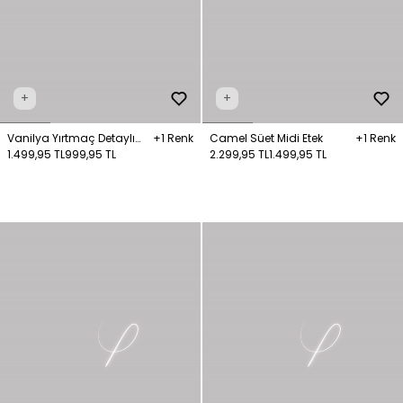
+
+
Vanilya Yırtmaç Detaylı
+1 Renk
Camel Süet Midi Etek
+1 Renk
Etek
1.499,95 TL
999,95 TL
2.299,95 TL
1.499,95 TL