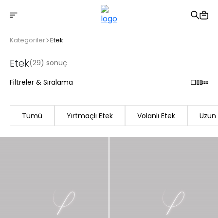
2500 TL üzeri ücretsiz kargo
Kategoriler
Etek
Etek
(29) sonuç
Filtreler & Sıralama
Tümü
Yırtmaçlı Etek
Volanlı Etek
Uzun 