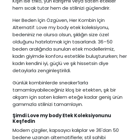
Kışın ise triko, yün karışımlı veya saten etekler
hem sıcak tutar hem de stilinizi güçlendirir.
Her Beden İçin Özgüven, Her Kombin İçin
Alternatif: Love my body etek koleksiyonu,
bedeniniz ne olursa olsun, şıklığın size özel
olduğunu hatırlatmak için tasarlandı. 36–50
beden aralığında sunulan etek modellerimiz,
kadın giyimde konforu estetikle buluştururken; her
kadın kendini iyi, güçlü ve şık hissetsin diye
detaylarla zenginleştirildi.
Günlük kombinlerde sneaker’larla
tamamlayabileceğiniz kloş bir etekten, şık bir
akşam için saten kalem eteğe kadar geniş ürün
gamımızla stilinizi tamamlayın.
Şimdi Love my body Etek Koleksiyonunu
Keşfedin
Modern çizgiler, kapsayıcı kalıplar ve 36'dan 50
bedene uzanan alternatiflerle; stil sahibi