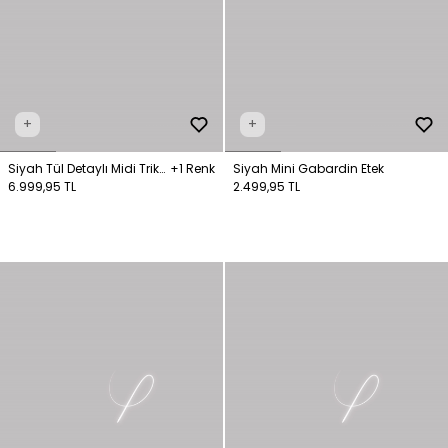
+
+
Siyah Tül Detaylı Midi Triko
+1 Renk
Siyah Mini Gabardin Etek
Etek
6.999,95 TL
2.499,95 TL