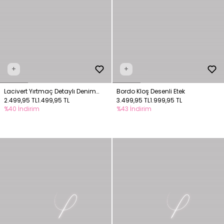
+
+
Lacivert Yırtmaç Detaylı Denim
Bordo Kloş Desenli Etek
Etek
2.499,95 TL
1.499,95 TL
3.499,95 TL
1.999,95 TL
%40 İndirim
%43 İndirim