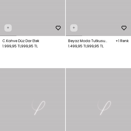
+
+
C.Kahve Düz Dar Etek
Beyaz Moda Tutkusu
+1 Renk
1.999,95 TL
999,95 TL
Asimetrik Uzun Etek
1.499,95 TL
999,95 TL