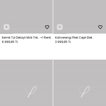
+
+
Kemik Tül Detaylı Midi Triko
+1 Renk
Kahverengi Pileli Cepli Etek
Etek
6.999,95 TL
3.999,95 TL