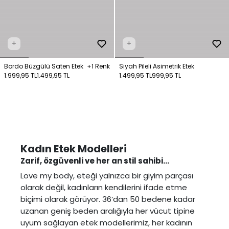
+
+
Bordo Büzgülü Saten Etek
+1 Renk
Siyah Pileli Asimetrik Etek
1.999,95 TL
1.499,95 TL
1.499,95 TL
999,95 TL
Kadın Etek Modelleri
Zarif, özgüvenli ve her an stil sahibi…
Love my body, eteği yalnızca bir giyim parçası
olarak değil, kadınların kendilerini ifade etme
biçimi olarak görüyor. 36’dan 50 bedene kadar
uzanan geniş beden aralığıyla her vücut tipine
uyum sağlayan etek modellerimiz, her kadının