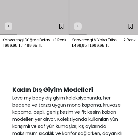
+
+
Kahverengi Düğme Detaylı
+1 Renk
Kahverengi V Yaka Triko
+2 Renk
Triko Hırka
1.999,95 TL
1.499,95 TL
Hırka
1.499,95 TL
999,95 TL
Kadın Dış Giyim Modelleri
Love my body dış giyim koleksiyonunda, her
bedene ve tarza uygun mono kapama, kruvaze
kapama, cepli, geniş kesim ve fit kesim kaban
modelleri yer alıyor. Koleksiyonda kullanılan yün
karışımlı ve saf yün kumaşlar, kış aylarında
maksimum sıcaklık ve konfor sağlarken, dayanıklı