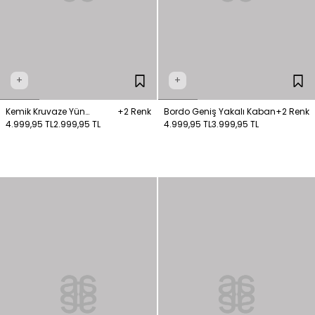
+
+
Kemik Kruvaze Yün
+2 Renk
Bordo Geniş Yakalı Kaban
+2 Renk
Karışımlı Kaban
4.999,95 TL
2.999,95 TL
4.999,95 TL
3.999,95 TL