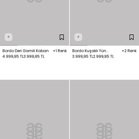
+
+
Bordo Deri Garnili Kaban
+1 Renk
Bordo Kuşaklı Yün
+2 Renk
4.999,95 TL
3.999,95 TL
Karışımlı Kaban
3.999,95 TL
2.999,95 TL