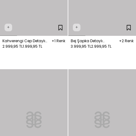
+
+
Kahverengi Cep Detaylı
+1 Renk
Bej Şapka Detaylı
+2 Renk
Triko Hırka
2.999,95 TL
1.999,95 TL
Trençkot
3.999,95 TL
2.999,95 TL