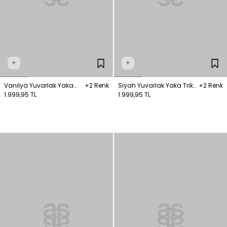
+
+
Vanilya Yuvarlak Yaka
+2 Renk
Siyah Yuvarlak Yaka Triko
+2 Renk
Triko Hırka
1.999,95 TL
Hırka
1.999,95 TL