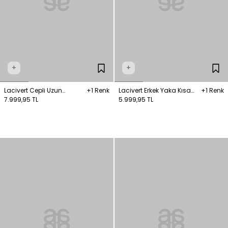
+
+
Lacivert Cepli Uzun
+1 Renk
Lacivert Erkek Yaka Kısa
+1 Renk
Trençkot
7.999,95 TL
Trençkot
5.999,95 TL