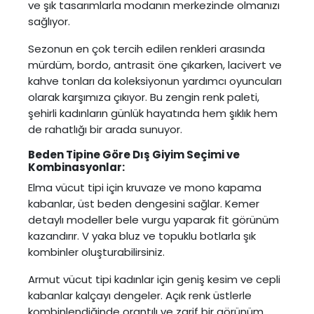
ve şık tasarımlarla modanın merkezinde olmanızı
sağlıyor.
Sezonun en çok tercih edilen renkleri arasında
mürdüm, bordo, antrasit öne çıkarken, lacivert ve
kahve tonları da koleksiyonun yardımcı oyuncuları
olarak karşımıza çıkıyor. Bu zengin renk paleti,
şehirli kadınların günlük hayatında hem şıklık hem
de rahatlığı bir arada sunuyor.
Beden Tipine Göre Dış Giyim Seçimi ve
Kombinasyonlar:
Elma vücut tipi için kruvaze ve mono kapama
kabanlar, üst beden dengesini sağlar. Kemer
detaylı modeller bele vurgu yaparak fit görünüm
kazandırır. V yaka bluz ve topuklu botlarla şık
kombinler oluşturabilirsiniz.
Armut vücut tipi kadınlar için geniş kesim ve cepli
kabanlar kalçayı dengeler. Açık renk üstlerle
kombinlendiğinde orantılı ve zarif bir görünüm