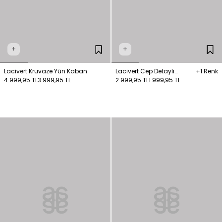
+
+
Lacivert Kruvaze Yün Kaban
Lacivert Cep Detaylı
+1 Renk
4.999,95 TL
3.999,95 TL
Kaban
2.999,95 TL
1.999,95 TL