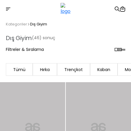
2500 TL üzeri ücretsiz kargo
Kategoriler
Dış Giyim
Dış Giyim
(46) sonuç
Filtreler & Sıralama
Tümü
Hırka
Trençkot
Kaban
Mo