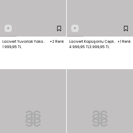
+
+
Lacivert Yuvarlak Yaka
+2 Renk
Lacivert Kapüşonlu Cepli
+1 Renk
Triko Hırka
1.999,95 TL
Trençkot
4.999,95 TL
3.999,95 TL