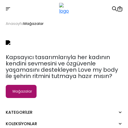
2500 TL üzeri ücretsiz kargo
Anasayfa
Mağazalar
Kapsayıcı tasarımlarıyla her kadının
kendini sevmesini ve özgüvenle
yaşamasını destekleyen Love my body
ile şehrin ritmini tutmaya hazır mısın?
Mağazalar
KATEGORILER
KOLEKSIYONLAR
Elbise