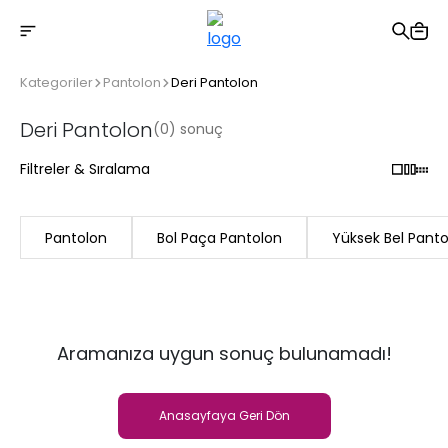
2500 TL üzeri ücretsiz kargo
Kategoriler
Pantolon
Deri Pantolon
Deri Pantolon
(0) sonuç
Filtreler & Sıralama
Pantolon
Bol Paça Pantolon
Yüksek Bel Pant
Aramanıza uygun sonuç bulunamadı!
Anasayfaya Geri Dön