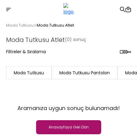
2500 TL üzeri ücretsiz kargo
Moda Tutkusu
Moda Tutkusu Atlet
Moda Tutkusu Atlet
(0) sonuç
Filtreler & Sıralama
Moda Tutkusu
Moda Tutkusu Pantolon
Moda 
Aramanıza uygun sonuç bulunamadı!
Anasayfaya Geri Dön