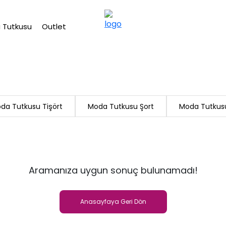
2500 TL üzeri ücretsiz kargo
 Tutkusu
Outlet
da Tutkusu Tişört
Moda Tutkusu Şort
Moda Tutkusu
Aramanıza uygun sonuç bulunamadı!
Anasayfaya Geri Dön