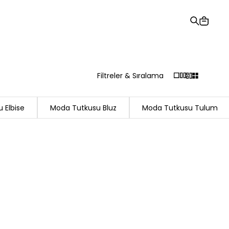
Hediye Kartı
Sipariş Takibi
Mağazalar
Yardım ve İletişim
Filtreler & Sıralama
 Elbise
Moda Tutkusu Bluz
Moda Tutkusu Tulum