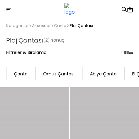
2500 TL üzeri ücretsiz kargo
Kategoriler
Aksesuar
Çanta
Plaj Çantası
Plaj Çantası
(2) sonuç
Filtreler & Sıralama
Çanta
Omuz Çantası
Abiye Çanta
El 