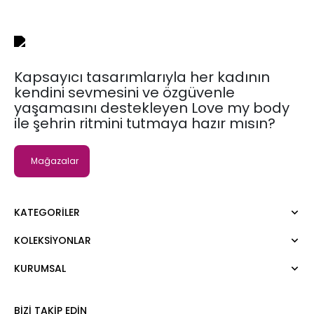
Kapsayıcı tasarımlarıyla her kadının
kendini sevmesini ve özgüvenle
yaşamasını destekleyen Love my body
ile şehrin ritmini tutmaya hazır mısın?
Mağazalar
KATEGORILER
KOLEKSIYONLAR
Elbise
Bluz
KURUMSAL
Moda Tutkusu
Gömlek
Dark
Kazak
Hakkımızda
BIZI TAKIP EDIN
Tişört