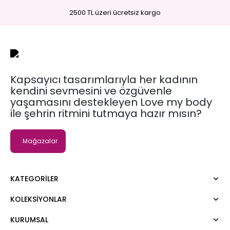
2500 TL üzeri ücretsiz kargo
Kapsayıcı tasarımlarıyla her kadının
kendini sevmesini ve özgüvenle
yaşamasını destekleyen Love my body
ile şehrin ritmini tutmaya hazır mısın?
Mağazalar
KATEGORILER
KOLEKSIYONLAR
Elbise
Bluz
KURUMSAL
Moda Tutkusu
Gömlek