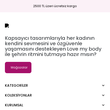
2500 TL üzeri ücretsiz kargo
Kapsayıcı tasarımlarıyla her kadının
kendini sevmesini ve özgüvenle
yaşamasını destekleyen Love my body
ile şehrin ritmini tutmaya hazır mısın?
Mağazalar
KATEGORILER
KOLEKSIYONLAR
Elbise
Bluz
KURUMSAL
Moda Tutkusu
Gömlek