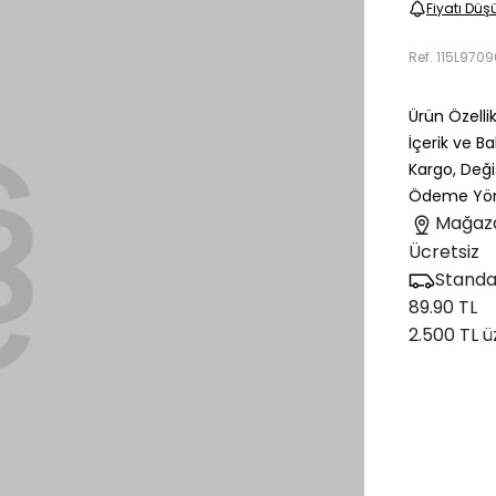
Fiyatı Düş
Ref.
115L970
Ürün Özellik
İçerik ve B
Kargo, Deği
Ödeme Yön
Mağaz
Ücretsiz
Standa
89.90 TL
2.500 TL ü