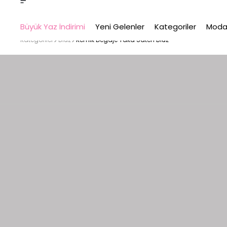
Büyük Yaz İndirimi
Yeni Gelenler
Kategoriler
Moda
Kategoriler
Bluz
Kemik Degaje Yaka Saten Bluz