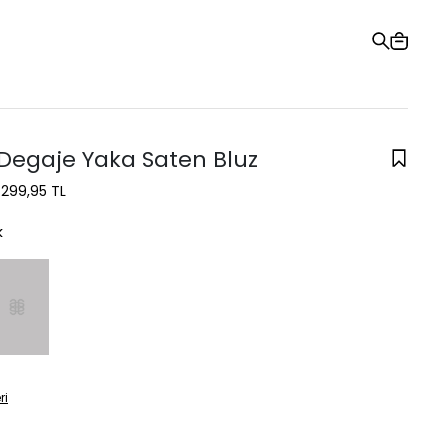
Hediye Kartı
Sipariş Takibi
Mağazalar
Yardım ve İletişim
Degaje Yaka Saten Bluz
1.299,95 TL
k
ri