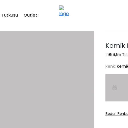
2500 TL üzeri ücretsiz kargo
 Tutkusu
Outlet
Kemik 
1.999,95 TL
Renk:
Kemi
Beden Rehbe