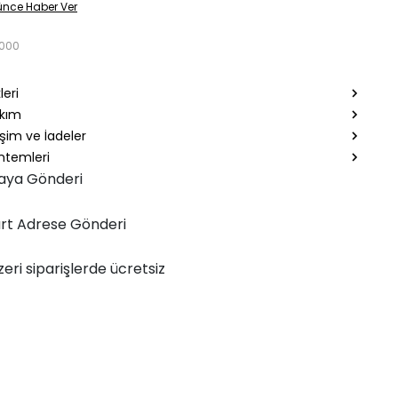
ünce Haber Ver
9000
leri
akım
şim ve İadeler
temleri
aya Gönderi
rt Adrese Gönderi
zeri siparişlerde ücretsiz