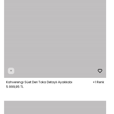
+
Kahverengi Süet Deri Toka Detaylı Ayakkabı
+1 Renk
5.999,95 TL