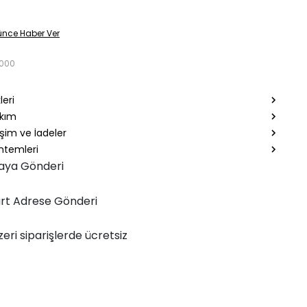
ünce Haber Ver
7000
leri
akım
şim ve İadeler
temleri
aya Gönderi
rt Adrese Gönderi
zeri siparişlerde ücretsiz