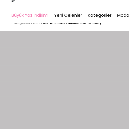
Büyük Yaz İndirimi
Yeni Gelenler
Kategoriler
Moda
Kategoriler
Bluz
Kemik Moda Tutkusu Dantel Body