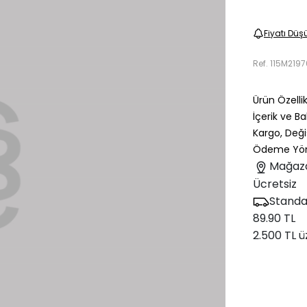
Fiyatı Düş
Ref.
115M219
Ürün Özellik
İçerik ve B
Kargo, Deği
Ödeme Yön
Mağaz
Ücretsiz
Standa
89.90 TL
2.500 TL ü