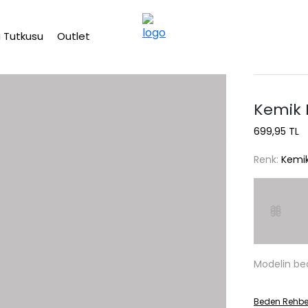
2500 TL üzeri ücretsiz kargo
 Tutkusu
Outlet
Kemik 
699,95 TL
Renk:
Kemi
Modelin be
Beden Rehbe