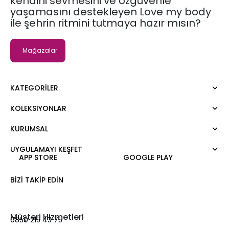
kendini sevmesini ve özgüvenle
yaşamasını destekleyen Love my body
ile şehrin ritmini tutmaya hazır mısın?
Mağazalar
KATEGORILER
KOLEKSIYONLAR
Elbise
Bluz
KURUMSAL
Moda Tutkusu
Gömlek
Dark
Kazak
UYGULAMAYI KEŞFET
Hakkımızda
APP STORE
GOOGLE PLAY
Tişört
Kurumsal Satış
Atlet
Kariyer
BIZI TAKIP EDIN
Tulum
Hediye Kartı
Pantolon
Love Card
Etek
Mağazalar
Müşteri Hizmetleri
0850 215 43 75
Şort
Bize Ulaşın