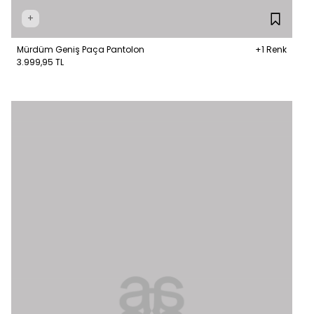
+
Mürdüm Geniş Paça Pantolon
+1 Renk
3.999,95 TL