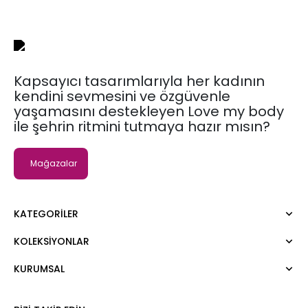
Kapsayıcı tasarımlarıyla her kadının
kendini sevmesini ve özgüvenle
yaşamasını destekleyen Love my body
ile şehrin ritmini tutmaya hazır mısın?
Mağazalar
KATEGORILER
KOLEKSIYONLAR
Elbise
Bluz
KURUMSAL
Moda Tutkusu
Gömlek
Dark
Kazak
Hakkımızda