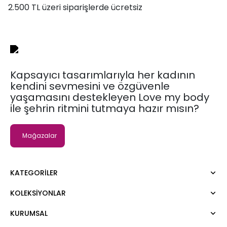
2.500 TL üzeri siparişlerde ücretsiz
Kapsayıcı tasarımlarıyla her kadının
kendini sevmesini ve özgüvenle
yaşamasını destekleyen Love my body
ile şehrin ritmini tutmaya hazır mısın?
Mağazalar
KATEGORILER
KOLEKSIYONLAR
Elbise
Bluz
KURUMSAL
Moda Tutkusu
Gömlek