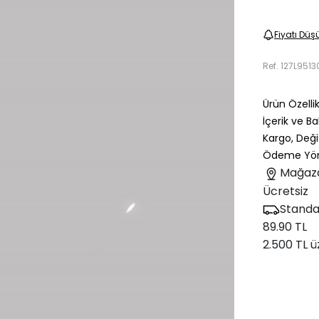
Fiyatı Düş
Ref.
127L9513
Ürün Özellik
İçerik ve B
Kargo, Deği
Ödeme Yön
Mağaz
Ücretsiz
Standa
89.90 TL
2.500 TL ü