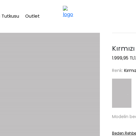
2500 TL üzeri ücretsiz kargo
 Tutkusu
Outlet
Kırmızı
1.999,95 TL
Renk:
Kırmız
Modelin be
Beden Rehbe