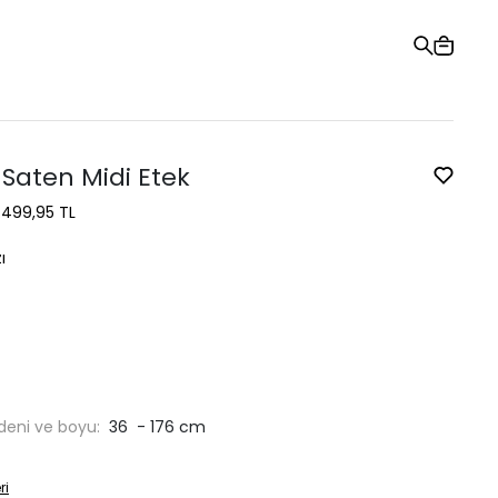
Hediye Kartı
Sipariş Takibi
Mağazalar
Yardım ve İletişim
 Saten Midi Etek
1.499,95 TL
ı
deni ve boyu:
36 - 176 cm
ri