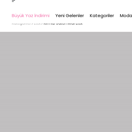
Büyük Yaz İndirimi
Yeni Gelenler
Kategoriler
Moda
Kategoriler
Etek
Kırmızı Saten Midi Etek