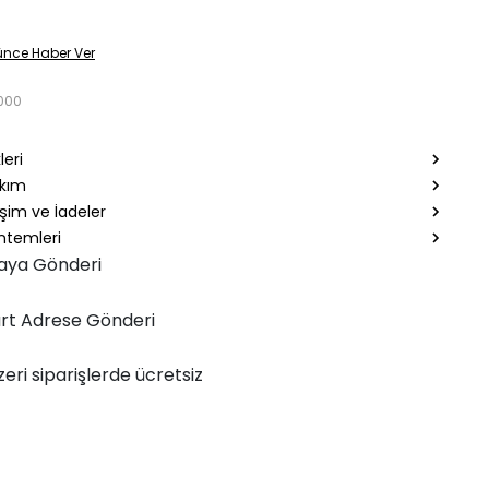
ünce Haber Ver
000
leri
akım
şim ve İadeler
temleri
aya Gönderi
rt Adrese Gönderi
zeri siparişlerde ücretsiz