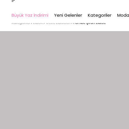
Büyük Yaz İndirimi
Yeni Gelenler
Kategoriler
Moda
Kategoriler
Elbise
Gece Elbiseleri
Pembe Şifon Elbise