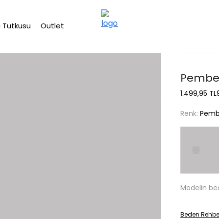
2500 TL üzeri ücretsiz kargo
 Tutkusu
Outlet
Pembe 
1.499,95 TL
Renk:
Pem
Modelin be
Beden Rehbe