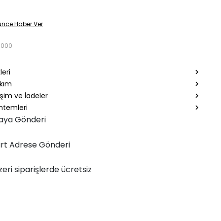
ünce Haber Ver
3000
leri
akım
şim ve İadeler
temleri
aya Gönderi
rt Adrese Gönderi
zeri siparişlerde ücretsiz