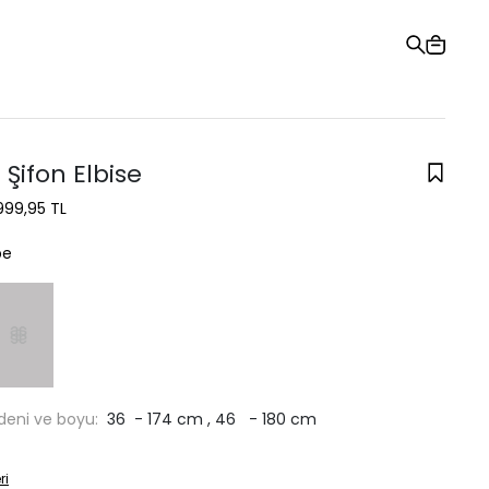
Hediye Kartı
Sipariş Takibi
Mağazalar
Yardım ve İletişim
Şifon Elbise
999,95 TL
be
deni ve boyu:
36 - 174 cm , 46 - 180 cm
ri