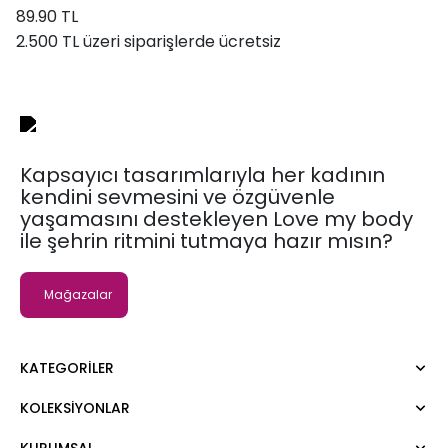
89.90 TL
2.500 TL üzeri siparişlerde ücretsiz
Kapsayıcı tasarımlarıyla her kadının
kendini sevmesini ve özgüvenle
yaşamasını destekleyen Love my body
ile şehrin ritmini tutmaya hazır mısın?
Mağazalar
KATEGORILER
KOLEKSIYONLAR
Elbise
Bluz