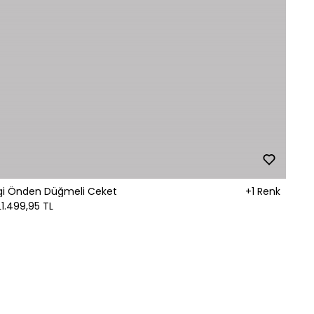
gi Önden Düğmeli Ceket
+1 Renk
L
1.499,95 TL