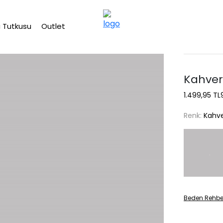
2500 TL üzeri ücretsiz kargo
 Tutkusu
Outlet
Kahver
1.499,95 TL
Renk:
Kahve
Beden Rehbe