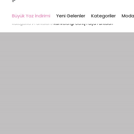
Büyük Yaz İndirimi
Yeni Gelenler
Kategoriler
Moda
Kategoriler
Pantolon
Kahverengi Geniş Paça Pantolon