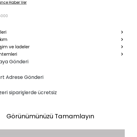
ünce Haber Ver
6000
leri
akım
şim ve İadeler
temleri
aya Gönderi
rt Adrese Gönderi
zeri siparişlerde ücretsiz
Görünümünüzü Tamamlayın