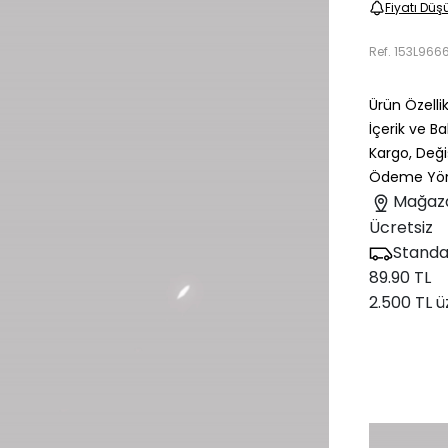
Fiyatı Düş
Ref.
153L966
Ürün Özellik
İçerik ve B
Kargo, Deği
Ödeme Yön
Mağaz
Ücretsiz
Standa
89.90 TL
2.500 TL ü