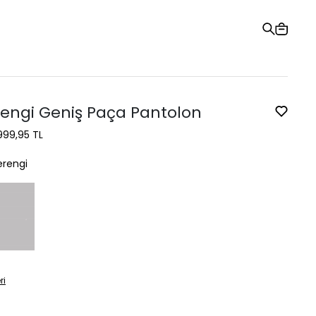
Hediye Kartı
Sipariş Takibi
Mağazalar
Yardım ve İletişim
engi Geniş Paça Pantolon
999,95 TL
rengi
ri