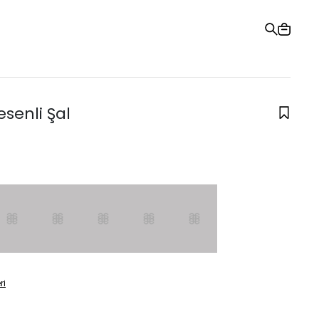
Hediye Kartı
Sipariş Takibi
Mağazalar
Yardım ve İletişim
senli Şal
ri