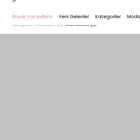
Büyük Yaz İndirimi
Yeni Gelenler
Kategoriler
Moda
Kategoriler
Aksesuar
Şal
Mavi Desenli Şal