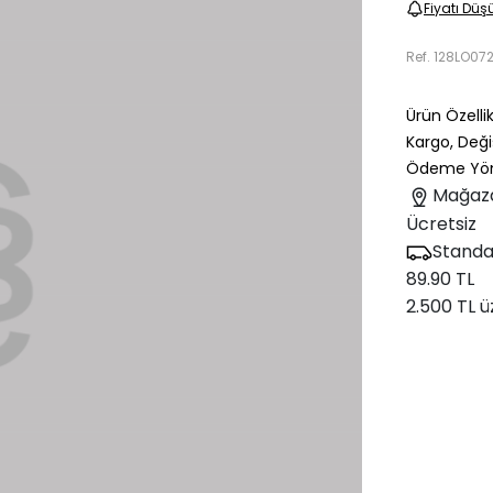
Fiyatı Düş
Ref.
128LO07
Ürün Özellik
Kargo, Deği
Ödeme Yön
Mağaz
Ücretsiz
Standa
89.90 TL
2.500 TL ü