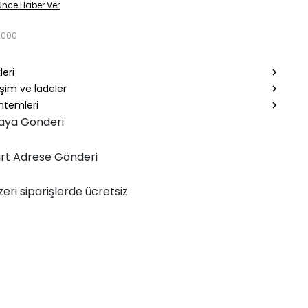
ünce Haber Ver
2000
leri
şim ve İadeler
temleri
aya Gönderi
rt Adrese Gönderi
zeri siparişlerde ücretsiz