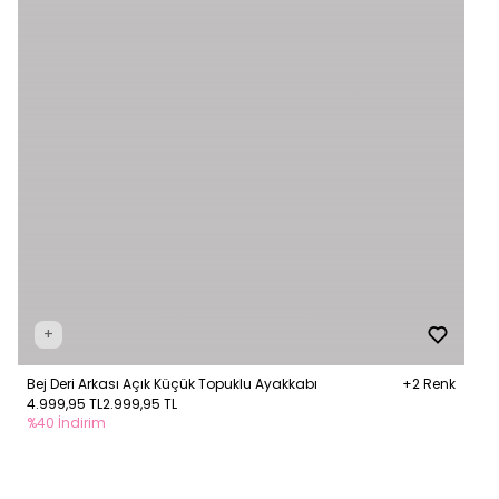
+
Bej Deri Arkası Açık Küçük Topuklu Ayakkabı
+2 Renk
4.999,95 TL
2.999,95 TL
%40 İndirim