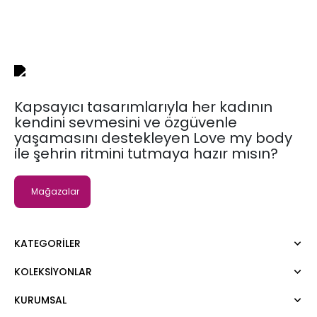
Kapsayıcı tasarımlarıyla her kadının
kendini sevmesini ve özgüvenle
yaşamasını destekleyen Love my body
ile şehrin ritmini tutmaya hazır mısın?
Mağazalar
KATEGORILER
KOLEKSIYONLAR
Elbise
Bluz
KURUMSAL
Moda Tutkusu
Gömlek