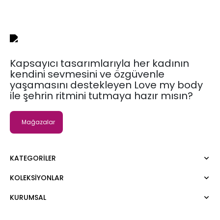
Kapsayıcı tasarımlarıyla her kadının
kendini sevmesini ve özgüvenle
yaşamasını destekleyen Love my body
ile şehrin ritmini tutmaya hazır mısın?
Mağazalar
KATEGORILER
KOLEKSIYONLAR
Elbise
Bluz
KURUMSAL
Moda Tutkusu
Gömlek
Dark
Kazak
Hakkımızda