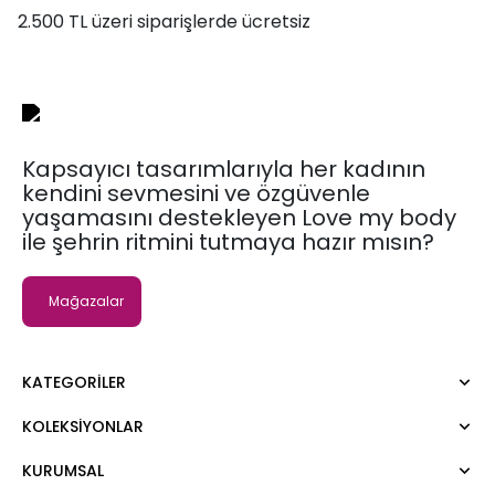
2.500 TL üzeri siparişlerde ücretsiz
Kapsayıcı tasarımlarıyla her kadının
kendini sevmesini ve özgüvenle
yaşamasını destekleyen Love my body
ile şehrin ritmini tutmaya hazır mısın?
Mağazalar
KATEGORILER
KOLEKSIYONLAR
Elbise
Bluz
KURUMSAL
Moda Tutkusu
Gömlek