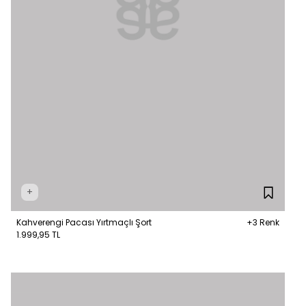
+
Kahverengi Pacası Yırtmaçlı Şort
+3 Renk
1.999,95 TL