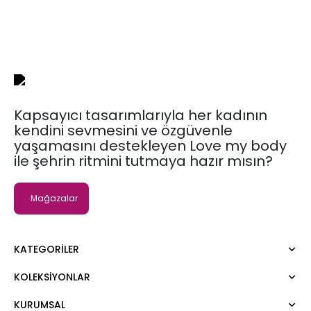
Kapsayıcı tasarımlarıyla her kadının
kendini sevmesini ve özgüvenle
yaşamasını destekleyen Love my body
ile şehrin ritmini tutmaya hazır mısın?
Mağazalar
KATEGORILER
KOLEKSIYONLAR
Elbise
Bluz
KURUMSAL
Moda Tutkusu