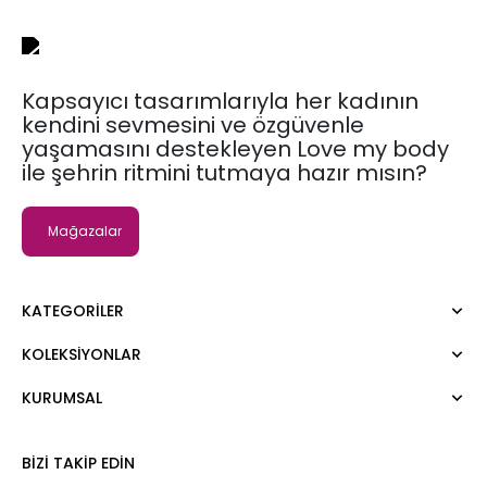
Kapsayıcı tasarımlarıyla her kadının
kendini sevmesini ve özgüvenle
yaşamasını destekleyen Love my body
ile şehrin ritmini tutmaya hazır mısın?
Mağazalar
KATEGORILER
KOLEKSIYONLAR
Elbise
Bluz
KURUMSAL
Moda Tutkusu
Gömlek
Dark
Kazak
Hakkımızda
BIZI TAKIP EDIN
Tişört
Kurumsal Satış