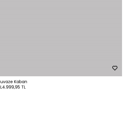
Kruvaze Kaban
L
4.999,95 TL