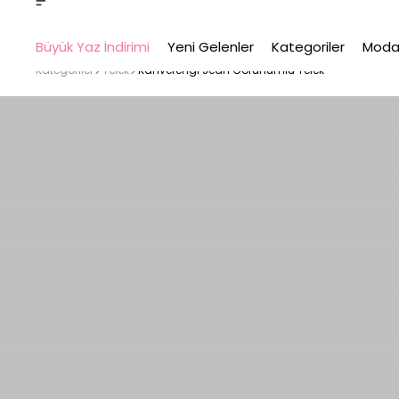
Büyük Yaz İndirimi
Yeni Gelenler
Kategoriler
Moda
Kategoriler
Yelek
Kahverengi Jean Görünümlü Yelek