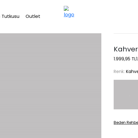
2500 TL üzeri ücretsiz kargo
 Tutkusu
Outlet
Kahver
1.999,95 TL
Renk:
Kahve
Beden Rehbe