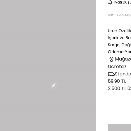
Fiyatı Düş
Ref.
179L946
Ürün Özellik
İçerik ve B
Kargo, Deği
Ödeme Yön
Mağaz
Ücretsiz
Standa
89.90 TL
2.500 TL ü