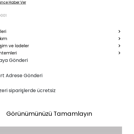
ünce Haber Ver
9001
leri
akım
şim ve İadeler
temleri
aya Gönderi
rt Adrese Gönderi
zeri siparişlerde ücretsiz
Görünümünüzü Tamamlayın