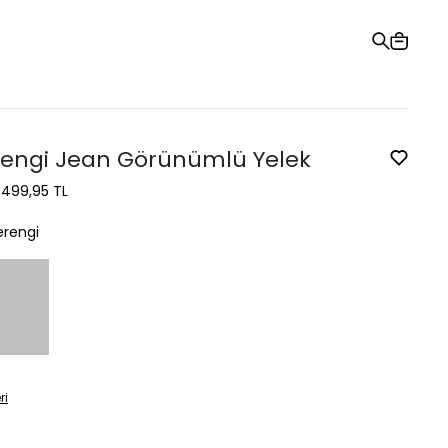
Hediye Kartı
Sipariş Takibi
Mağazalar
Yardım ve İletişim
engi Jean Görünümlü Yelek
1.499,95 TL
rengi
ri