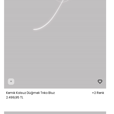
+
Kemik Kolsuz Düğmeli Trıko Bluz
+2 Renk
2.499,95 TL