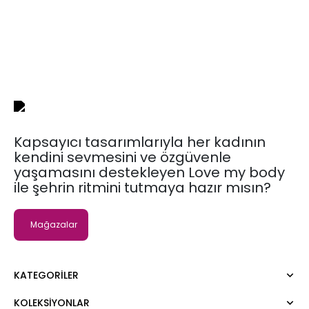
Kapsayıcı tasarımlarıyla her kadının
kendini sevmesini ve özgüvenle
yaşamasını destekleyen Love my body
ile şehrin ritmini tutmaya hazır mısın?
Mağazalar
KATEGORILER
KOLEKSIYONLAR
Elbise