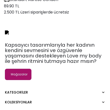
89.90 TL
2.500 TL üzeri siparişlerde ücretsiz
Kapsayıcı tasarımlarıyla her kadının
kendini sevmesini ve özgüvenle
yaşamasını destekleyen Love my body
ile şehrin ritmini tutmaya hazır mısın?
Mağazalar
KATEGORILER
KOLEKSIYONLAR
Elbise
Bluz