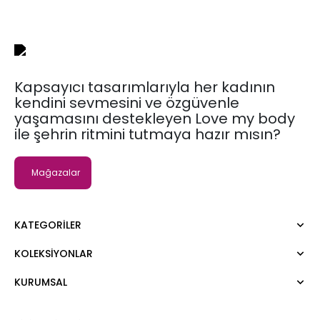
Kapsayıcı tasarımlarıyla her kadının
kendini sevmesini ve özgüvenle
yaşamasını destekleyen Love my body
ile şehrin ritmini tutmaya hazır mısın?
Mağazalar
KATEGORILER
KOLEKSIYONLAR
Elbise
Bluz
KURUMSAL
Moda Tutkusu
Gömlek
Dark
Kazak
Hakkımızda