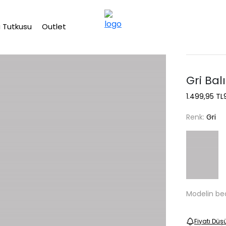
2500 TL üzeri ücretsiz kargo
 Tutkusu
Outlet
Gri Bal
1.499,95 TL
Renk:
Gri
Modelin be
Fiyatı Düş