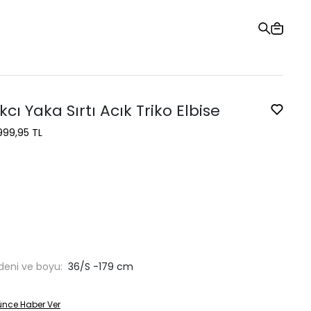
Hediye Kartı
Sipariş Takibi
Mağazalar
Yardım ve İletişim
ıkcı Yaka Sırtı Acık Triko Elbise
999,95 TL
deni ve boyu:
36/S -179 cm
ünce Haber Ver