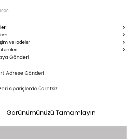
9000
leri
akım
şim ve İadeler
temleri
aya Gönderi
rt Adrese Gönderi
zeri siparişlerde ücretsiz
Görünümünüzü Tamamlayın