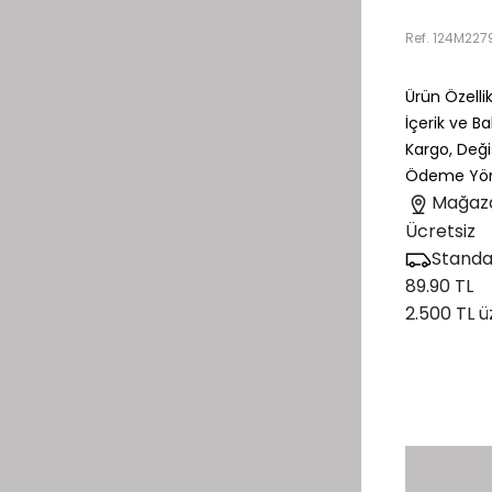
Ref.
124M227
Ürün Özellik
İçerik ve B
Kargo, Deği
Ödeme Yön
Mağaz
Ücretsiz
Standa
89.90 TL
2.500 TL ü