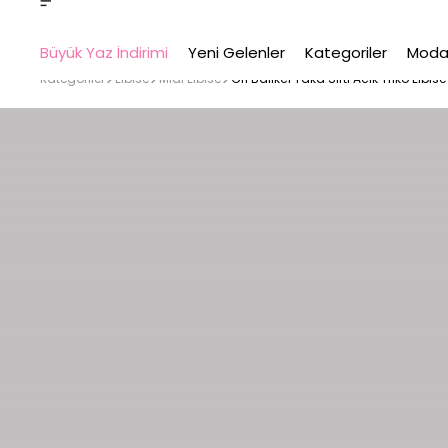
Büyük Yaz İndirimi
Yeni Gelenler
Kategoriler
Moda
Kategoriler
Elbise
Midi Elbise
Gri Balıkcı Yaka Sırtı Acık Triko Elbise