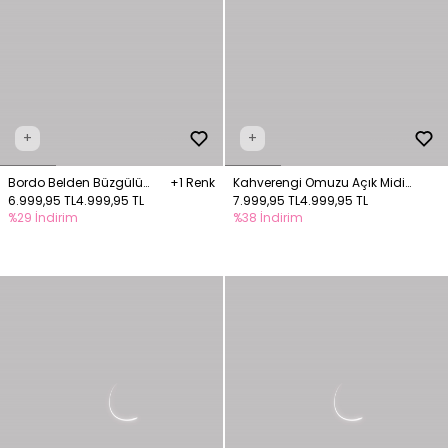
+
+
Bordo Belden Büzgülü
+1 Renk
Kahverengi Omuzu Açık Midi
Yelekli İpli Elbise
6.999,95 TL
4.999,95 TL
Elbise
7.999,95 TL
4.999,95 TL
%29 İndirim
%38 İndirim