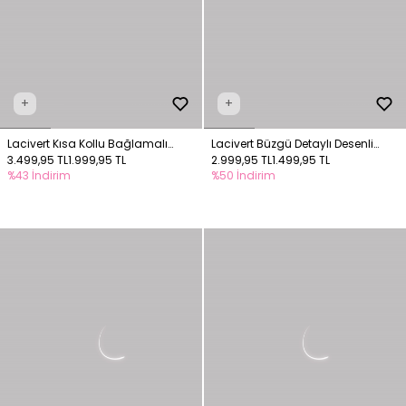
+
+
Lacivert Kısa Kollu Bağlamalı
Lacivert Büzgü Detaylı Desenli
Elbise
3.499,95 TL
1.999,95 TL
Örme Elbise
2.999,95 TL
1.499,95 TL
%43 İndirim
%50 İndirim