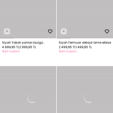
+
+
Siyah Yakalı yanları büzgü
Siyah Fermuar detaylı örme elbise
detaylı elbise
4.999,95 TL
2.999,95 TL
2.499,95 TL
1.499,95 TL
%40 İndirim
%40 İndirim