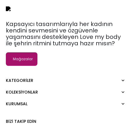
Kapsayıcı tasarımlarıyla her kadının
kendini sevmesini ve özgüvenle
yaşamasını destekleyen Love my body
ile şehrin ritmini tutmaya hazır mısın?
Mağazalar
KATEGORILER
KOLEKSIYONLAR
Elbise
Bluz
KURUMSAL
Moda Tutkusu
Gömlek
Dark
Kazak
Hakkımızda
BIZI TAKIP EDIN
Tişört
Kurumsal Satış
Atlet