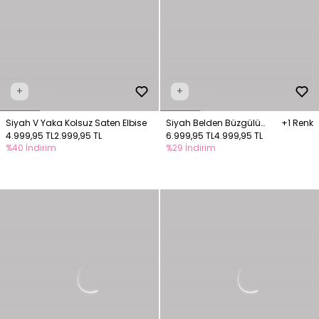
+
+
Siyah V Yaka Kolsuz Saten Elbise
Siyah Belden Büzgülü
+1 Renk
4.999,95 TL
2.999,95 TL
Yelekli İpli Elbise
6.999,95 TL
4.999,95 TL
%40 İndirim
%29 İndirim