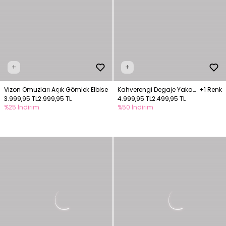
+
+
Vizon Omuzları Açık Gömlek Elbise
Kahverengi Degaje Yaka
+1 Renk
3.999,95 TL
2.999,95 TL
Kolsuz Jakarlı Elbise
4.999,95 TL
2.499,95 TL
%25 İndirim
%50 İndirim