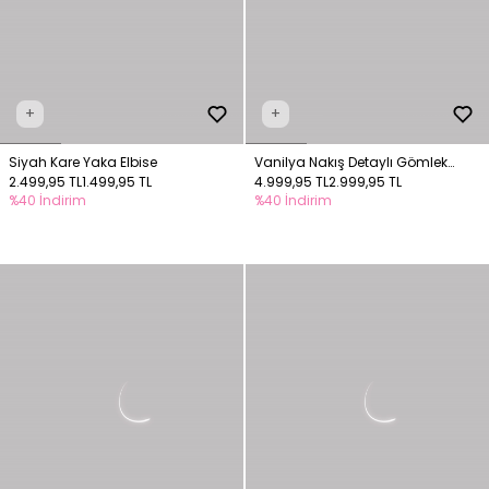
+
+
Siyah Kare Yaka Elbise
Vanilya Nakış Detaylı Gömlek
2.499,95 TL
1.499,95 TL
Elbise
4.999,95 TL
2.999,95 TL
%40 İndirim
%40 İndirim