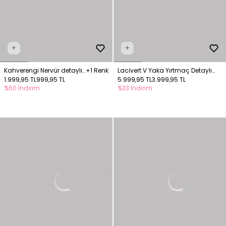
+
+
Kahverengi Nervür detaylı
+1 Renk
Lacivert V Yaka Yırtmaç Detaylı
elbise
1.999,95 TL
999,95 TL
Elbise
5.999,95 TL
3.999,95 TL
%50 İndirim
%33 İndirim