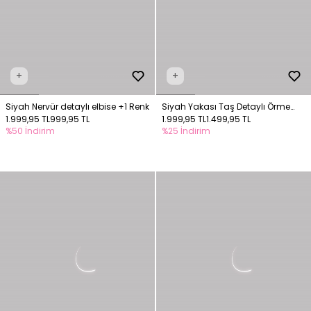
+
+
Siyah Nervür detaylı elbise
+1 Renk
Siyah Yakası Taş Detaylı Örme
1.999,95 TL
999,95 TL
Elbise
1.999,95 TL
1.499,95 TL
%50 İndirim
%25 İndirim