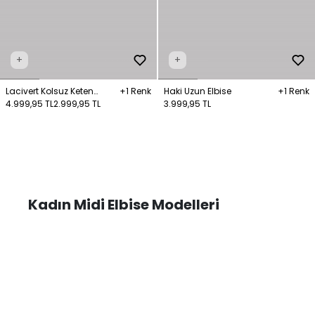
+
+
Lacivert Kolsuz Keten
+1 Renk
Haki Uzun Elbise
+1 Renk
Degoje Elbise
4.999,95 TL
2.999,95 TL
3.999,95 TL
Kadın Midi Elbise Modelleri