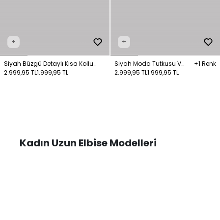
+
+
Siyah Büzgü Detaylı Kısa Kollu
Siyah Moda Tutkusu V
+1 Renk
Örme Elbise
2.999,95 TL
1.999,95 TL
Yaka Kolsuz Uzun Elbise
2.999,95 TL
1.999,95 TL
Kadın Uzun Elbise Modelleri