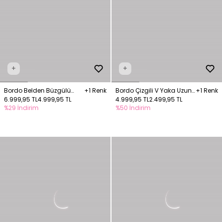
+
+
Bordo Belden Büzgülü
+1 Renk
Bordo Çizgili V Yaka Uzun
+1 Renk
Yelekli İpli Elbise
6.999,95 TL
4.999,95 TL
Elbise
4.999,95 TL
2.499,95 TL
%29 İndirim
%50 İndirim