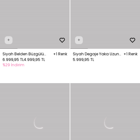
+
+
Siyah Belden Büzgülü
+1 Renk
Siyah Degaje Yaka Uzun
+1 Renk
Yelekli İpli Elbise
6.999,95 TL
4.999,95 TL
Elbise
5.999,95 TL
%29 İndirim