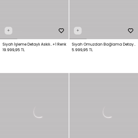
+
+
Siyah İşleme Detaylı Askılı
+1 Renk
Siyah Omuzdan Bağlama Detaylı
Uzun Elbise
19.999,95 TL
Elbise
5.999,95 TL