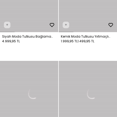
+
+
Siyah Moda Tutkusu Bağlama
Kemik Moda Tutkusu Yırtmaçlı
Detaylı Elbise
4.999,95 TL
Uzun Elbise
1.999,95 TL
1.499,95 TL