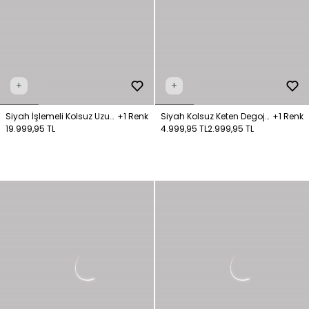
+
+
Siyah İşlemeli Kolsuz Uzun
+1 Renk
Siyah Kolsuz Keten Degoje
+1 Renk
Tül Elbise
19.999,95 TL
Elbise
4.999,95 TL
2.999,95 TL