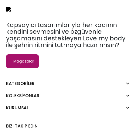
Kapsayıcı tasarımlarıyla her kadının
kendini sevmesini ve özgüvenle
yaşamasını destekleyen Love my body
ile şehrin ritmini tutmaya hazır mısın?
Mağazalar
KATEGORILER
KOLEKSIYONLAR
Elbise
Bluz
KURUMSAL
Moda Tutkusu
Gömlek
Dark
Kazak
Hakkımızda
BIZI TAKIP EDIN
Tişört
Kurumsal Satış
Atlet