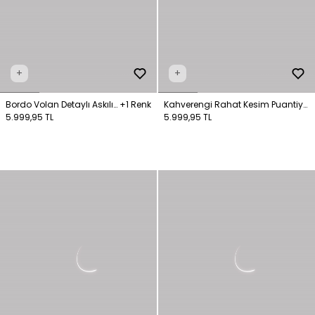
+
+
Bordo Volan Detaylı Askılı
+1 Renk
Kahverengi Rahat Kesim Puantiye
Uzun Elbise
5.999,95 TL
Detaylı Elbise
5.999,95 TL