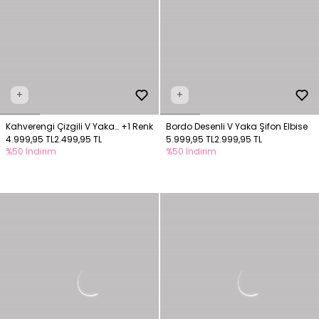
+
+
Kahverengi Çizgili V Yaka
+1 Renk
Bordo Desenli V Yaka Şifon Elbise
Uzun Elbise
4.999,95 TL
2.499,95 TL
5.999,95 TL
2.999,95 TL
%50 İndirim
%50 İndirim