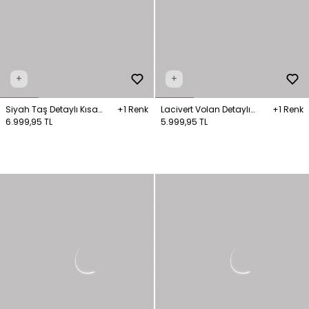
+
+
Siyah Taş Detaylı Kısa
+1 Renk
Lacivert Volan Detaylı
+1 Renk
Kollu Uzun Elbise
6.999,95 TL
Askılı Uzun Elbise
5.999,95 TL