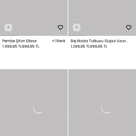
+
+
Pembe Şifon Elbise
+1 Renk
Bej Moda Tutkusu Güpür Uzun
1.499,95 TL
999,95 TL
Elbise
1.299,95 TL
999,95 TL