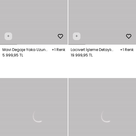
+
+
Mavi Degaje Yaka Uzun
+1 Renk
Lacivert İşleme Detaylı
+1 Renk
Elbise
5.999,95 TL
Askılı Uzun Elbise
19.999,95 TL