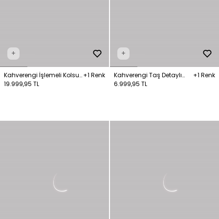
+
+
Kahverengi İşlemeli Kolsuz
+1 Renk
Kahverengi Taş Detaylı
+1 Renk
Uzun Tül Elbise
19.999,95 TL
Kısa Kollu Uzun Elbise
6.999,95 TL