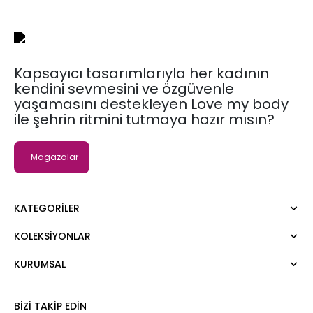
Kapsayıcı tasarımlarıyla her kadının
kendini sevmesini ve özgüvenle
yaşamasını destekleyen Love my body
ile şehrin ritmini tutmaya hazır mısın?
Mağazalar
KATEGORILER
KOLEKSIYONLAR
Elbise
Bluz
KURUMSAL
Moda Tutkusu
Gömlek
Dark
Kazak
Hakkımızda
BIZI TAKIP EDIN
Tişört
Kurumsal Satış