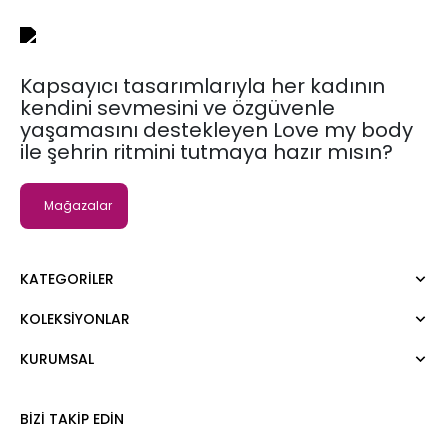
Kapsayıcı tasarımlarıyla her kadının
kendini sevmesini ve özgüvenle
yaşamasını destekleyen Love my body
ile şehrin ritmini tutmaya hazır mısın?
Mağazalar
KATEGORILER
KOLEKSIYONLAR
Elbise
Bluz
KURUMSAL
Moda Tutkusu
Gömlek
Dark
Kazak
Hakkımızda
BIZI TAKIP EDIN
Tişört
Kurumsal Satış
Atlet