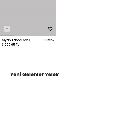
+
Siyah Tencel Yelek
+2 Renk
3.999,95 TL
Yeni Gelenler Yelek