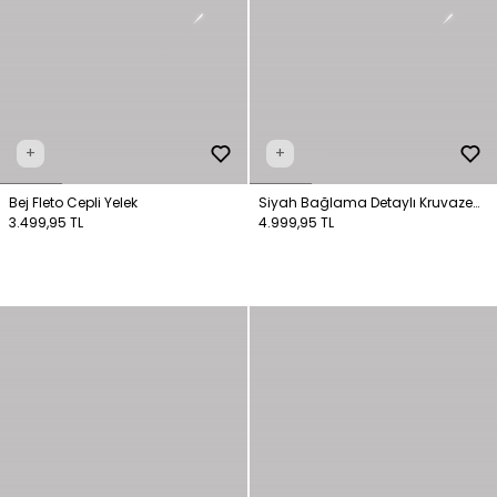
+
+
Bej Fleto Cepli Yelek
Siyah Bağlama Detaylı Kruvaze
3.499,95 TL
Yelek
4.999,95 TL