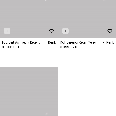
+
+
Lacivert Asimetrik Keten
+1 Renk
Kahverengi Keten Yelek
+1 Renk
Yelek
3.999,95 TL
3.999,95 TL