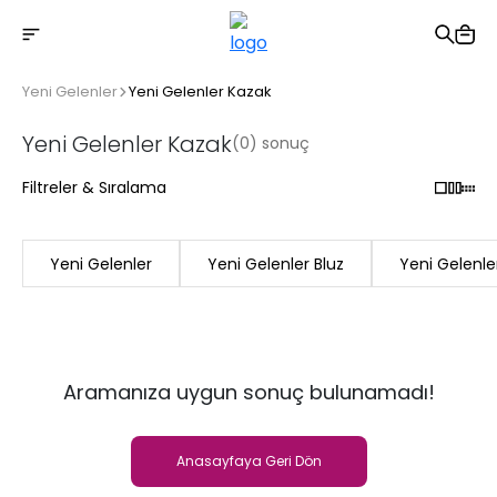
2500 TL üzeri ücretsiz kargo
Yeni Gelenler
Yeni Gelenler Kazak
Yeni Gelenler Kazak
(0) sonuç
Filtreler & Sıralama
Yeni Gelenler
Yeni Gelenler Bluz
Yeni Gelenle
Aramanıza uygun sonuç bulunamadı!
Anasayfaya Geri Dön