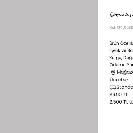
Fiyatı Düş
Ref.
124L953
Ürün Özellik
İçerik ve B
Kargo, Deği
Ödeme Yön
Mağaz
Ücretsiz
Standa
89.90 TL
2.500 TL ü