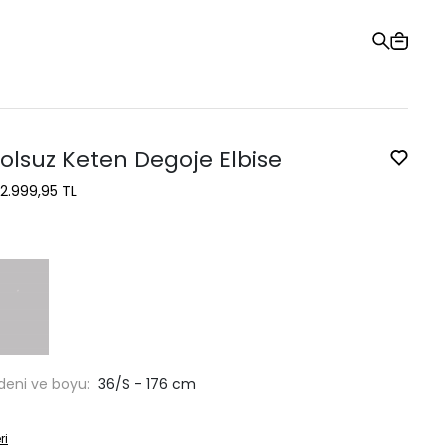
Hediye Kartı
Sipariş Takibi
Mağazalar
Yardım ve İletişim
olsuz Keten Degoje Elbise
2.999,95 TL
deni ve boyu:
36/S - 176 cm
ri