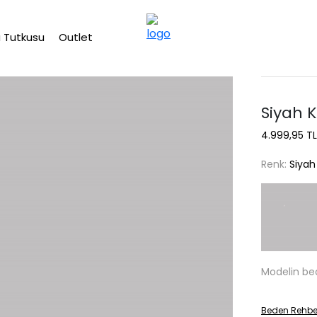
2500 TL üzeri ücretsiz kargo
 Tutkusu
Outlet
Siyah K
4.999,95 TL
Renk:
Siyah
Modelin be
Beden Rehbe