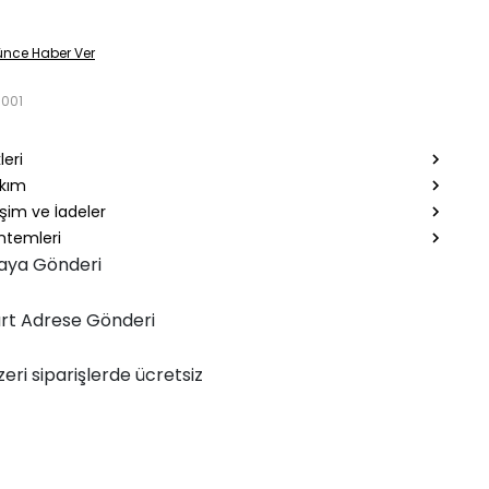
ünce Haber Ver
0001
leri
akım
şim ve İadeler
temleri
aya Gönderi
rt Adrese Gönderi
zeri siparişlerde ücretsiz