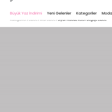
Büyük Yaz İndirimi
Yeni Gelenler
Kategoriler
Moda
Kategoriler
Elbise
Midi Elbise
Siyah Kolsuz Keten Degoje Elbise