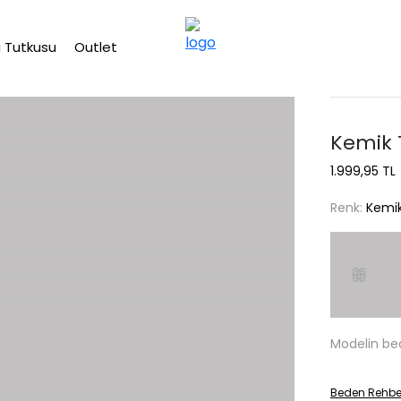
2500 TL üzeri ücretsiz kargo
 Tutkusu
Outlet
Kemik T
1.999,95 TL
Renk:
Kemi
Modelin be
Beden Rehbe