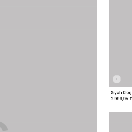
+
Siyah Kloş
2.999,95 T