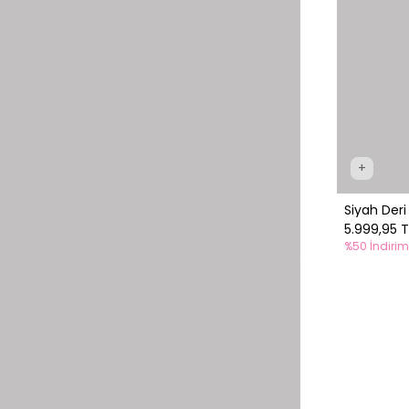
+
Siyah Deri
5.999,95 T
%50 İndirim