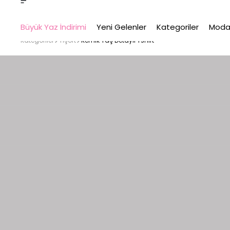
Büyük Yaz İndirimi
Yeni Gelenler
Kategoriler
Moda
Kategoriler
Tişört
Kemik Taş Detaylı Tshirt