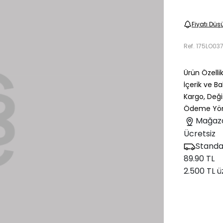
Fiyatı Düş
Ref.
175LO03
Ürün Özellik
İçerik ve B
Kargo, Deği
Ödeme Yön
Mağaz
Ücretsiz
Standa
89.90 TL
2.500 TL ü