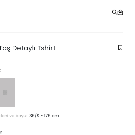
Hediye Kartı
Sipariş Takibi
Mağazalar
Yardım ve İletişim
aş Detaylı Tshirt
k
deni ve boyu:
36/S - 176 cm
ri