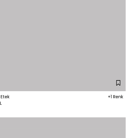
 Etek
+1 Renk
L