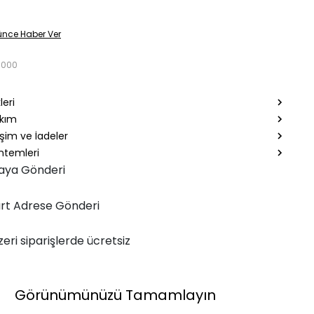
ünce Haber Ver
7000
leri
akım
şim ve İadeler
temleri
aya Gönderi
rt Adrese Gönderi
zeri siparişlerde ücretsiz
Görünümünüzü Tamamlayın