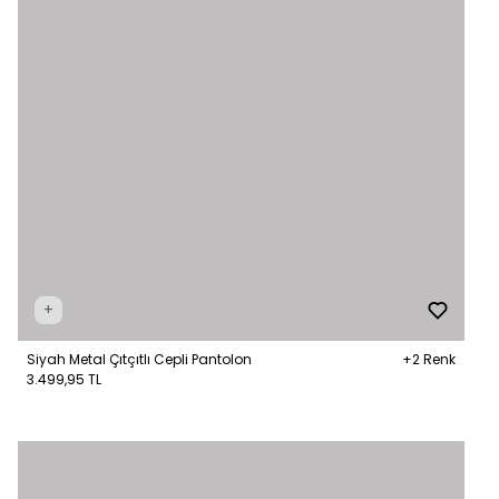
+
Siyah Metal Çıtçıtlı Cepli Pantolon
+2 Renk
3.499,95 TL