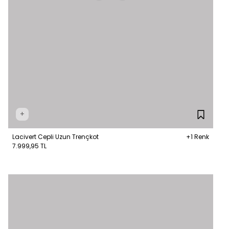
+
Lacivert Cepli Uzun Trençkot
+1 Renk
7.999,95 TL