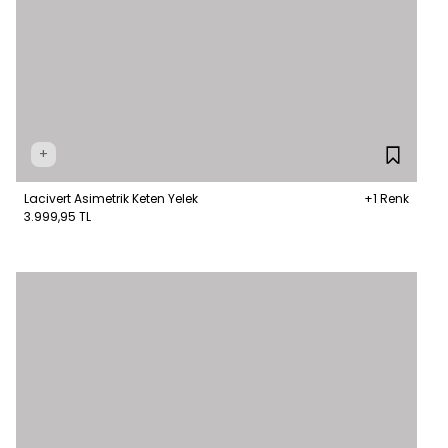
+
Lacivert Asimetrik Keten Yelek
+1 Renk
3.999,95 TL