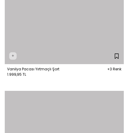
+
Vanilya Pacası Yırtmaçlı Şort
+3 Renk
1.999,95 TL