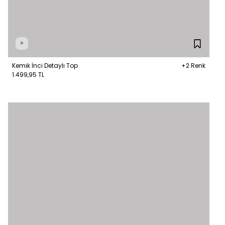
+
Kemik İnci Detaylı Top
+2 Renk
1.499,95 TL