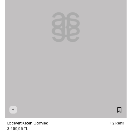
+
Lacivert Keten Gömlek
+2 Renk
3.499,95 TL