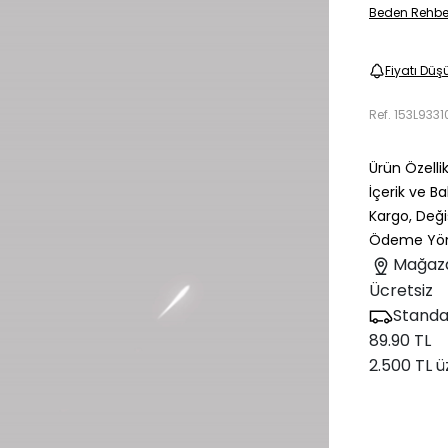
Beden Rehbe
Fiyatı Düş
Ref.
153L9331
Ürün Özellik
İçerik ve B
Kargo, Deği
Ödeme Yön
Mağaz
Ücretsiz
Standa
89.90 TL
2.500 TL ü