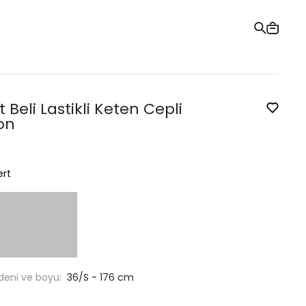
Hediye Kartı
Sipariş Takibi
Mağazalar
Yardım ve İletişim
t Beli Lastikli Keten Cepli
on
ert
deni ve boyu:
36/S - 176 cm