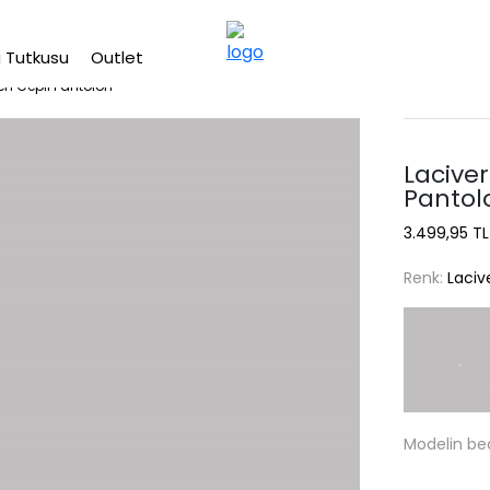
2500 TL üzeri ücretsiz kargo
 Tutkusu
Outlet
eten Cepli Pantolon
Laciver
Pantol
3.499,95 TL
Renk:
Laciv
Modelin be