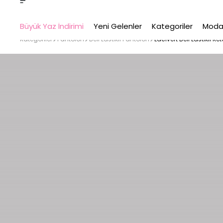
Büyük Yaz İndirimi
Yeni Gelenler
Kategoriler
Moda
Kategoriler
Pantolon
Beli Lastikli Pantolon
Lacivert Beli Lastikli K