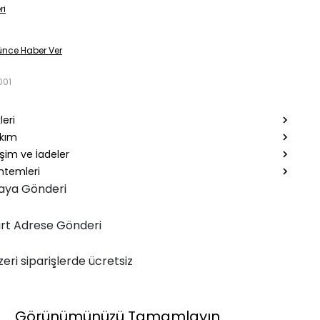
ri
ünce Haber Ver
001
leri
akım
şim ve İadeler
temleri
aya Gönderi
rt Adrese Gönderi
zeri siparişlerde ücretsiz
Görünümünüzü Tamamlayın