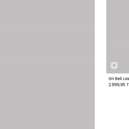
+
Gri Beli La
2.999,95 T