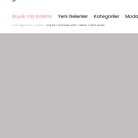
Büyük Yaz İndirimi
Yeni Gelenler
Kategoriler
Moda
Kategoriler
Bluz
Siyah Kolsuz Dik Yaka Triko Bluz