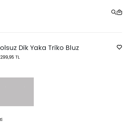
Hediye Kartı
Sipariş Takibi
Mağazalar
Yardım ve İletişim
olsuz Dik Yaka Triko Bluz
1.299,95 TL
ri