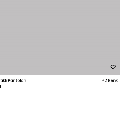
stikli Pantolon
+2 Renk
L