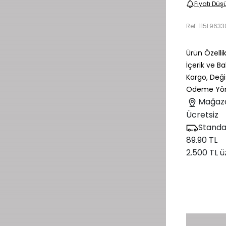
Fiyatı Düş
Ref.
115L963
Ürün Özellik
İçerik ve B
Kargo, Deği
Ödeme Yön
Mağaz
Ücretsiz
Standa
89.90 TL
2.500 TL ü