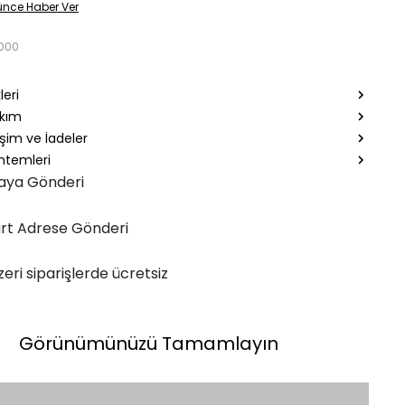
ünce Haber Ver
3000
leri
akım
şim ve İadeler
temleri
aya Gönderi
rt Adrese Gönderi
zeri siparişlerde ücretsiz
Görünümünüzü Tamamlayın