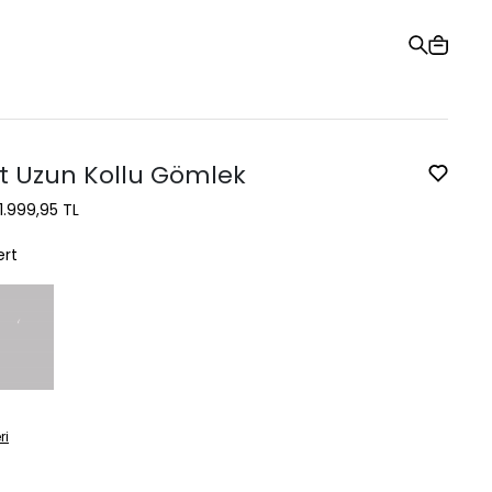
Hediye Kartı
Sipariş Takibi
Mağazalar
Yardım ve İletişim
rt Uzun Kollu Gömlek
1.999,95 TL
ert
ri