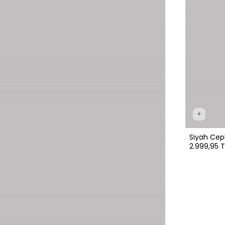
+
Siyah Cepl
2.999,95 T