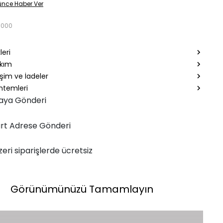
ünce Haber Ver
0000
leri
akım
şim ve İadeler
temleri
aya Gönderi
rt Adrese Gönderi
zeri siparişlerde ücretsiz
Görünümünüzü Tamamlayın