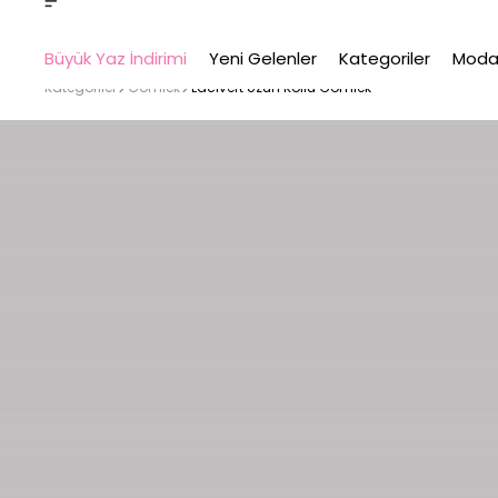
Büyük Yaz İndirimi
Yeni Gelenler
Kategoriler
Moda
Kategoriler
Gömlek
Lacivert Uzun Kollu Gömlek