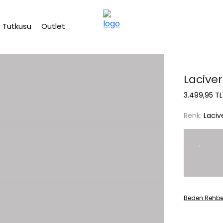
2500 TL üzeri ücretsiz kargo
 Tutkusu
Outlet
Lacive
3.499,95 TL
Renk:
Laciv
Beden Rehbe