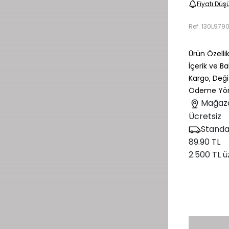
Fiyatı Düş
Ref.
130L979
Ürün Özellik
İçerik ve B
Kargo, Deği
Ödeme Yön
Mağaz
Ücretsiz
Standa
89.90 TL
2.500 TL ü