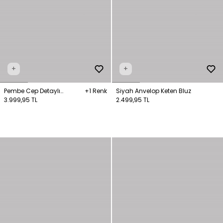
+
+
Pembe Cep Detaylı
+1 Renk
Siyah Anvelop Keten Bluz
Bağlamalı Keten Gömlek
3.999,95 TL
2.499,95 TL