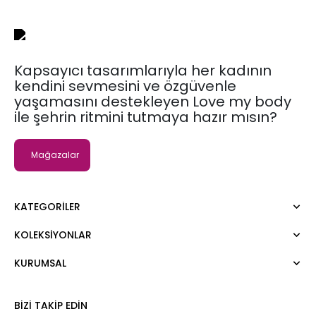
Kapsayıcı tasarımlarıyla her kadının
kendini sevmesini ve özgüvenle
yaşamasını destekleyen Love my body
ile şehrin ritmini tutmaya hazır mısın?
Mağazalar
KATEGORILER
KOLEKSIYONLAR
Elbise
Bluz
KURUMSAL
Moda Tutkusu
Gömlek
Dark
Kazak
Hakkımızda
BIZI TAKIP EDIN
Tişört
Kurumsal Satış