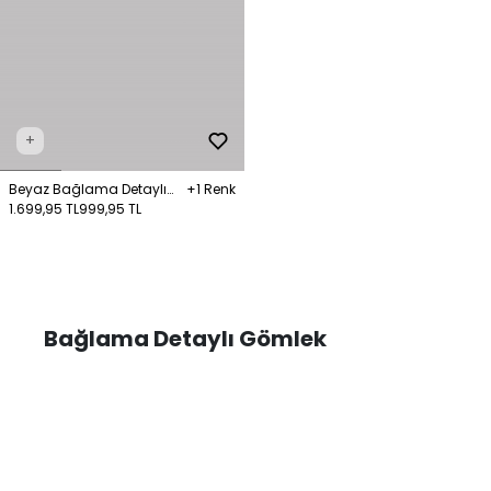
+
Beyaz Bağlama Detaylı
+1 Renk
Gömlek
1.699,95 TL
999,95 TL
Bağlama Detaylı Gömlek