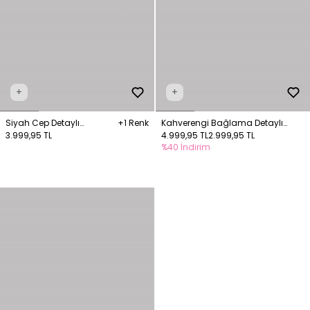
+
+
Siyah Cep Detaylı
+1 Renk
Kahverengi Bağlama Detaylı
Bağlamalı Keten Gömlek
3.999,95 TL
Gömlek
4.999,95 TL
2.999,95 TL
%40 İndirim