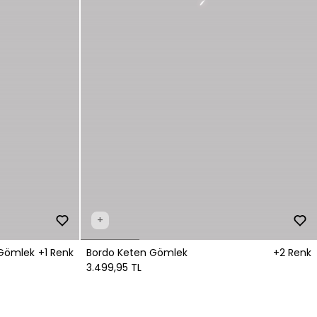
+
ah Pencere Detaylı Yakasız Gömlek
+1 Renk
Bordo Keten Gömlek
+2 Renk
3.499,95 TL