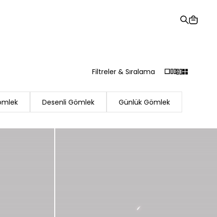
Hediye Kartı
Sipariş Takibi
Mağazalar
Yardım ve İletişim
Filtreler & Sıralama
Gömlek
Desenli Gömlek
Günlük Gömlek