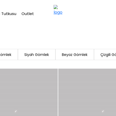
2500 TL üzeri ücretsiz kargo
 Tutkusu
Outlet
Gömlek
Siyah Gömlek
Beyaz Gömlek
Çizgili 