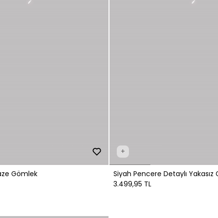
+
uvaze Gömlek
Siy
3.499,95 TL