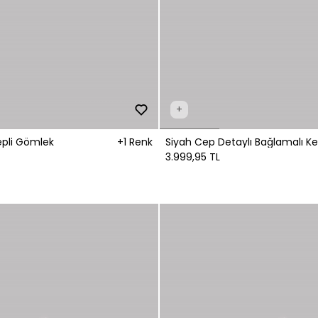
+
epli Gömlek
+1 Renk
Siyah Cep Detaylı Bağlamalı K
Gömlek
3.999,95 TL