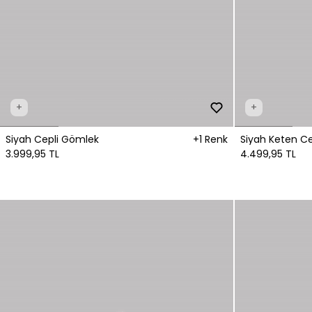
+
+
Siyah Cepli Gömlek
+1 Renk
Siyah Keten C
3.999,95 TL
4.499,95 TL