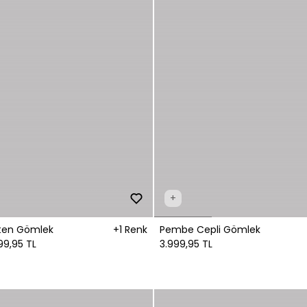
+
ten Gömlek
+1 Renk
Pembe Cepli Gömlek
99,95 TL
3.999,95 TL