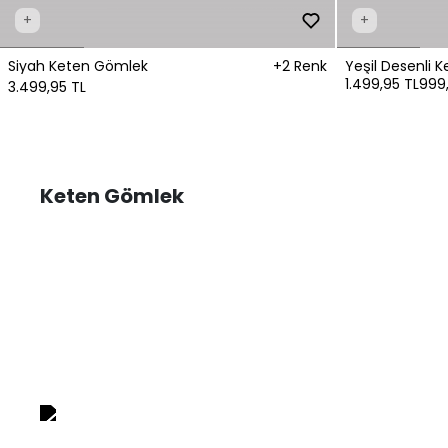
+
+
Siyah Keten Gömlek
+2 Renk
Yeşil Desenli 
1.499,95 TL
999,
3.499,95 TL
Keten Gömlek